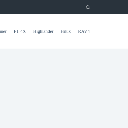
uner
FT-4X
Highlander
Hilux
RAV4